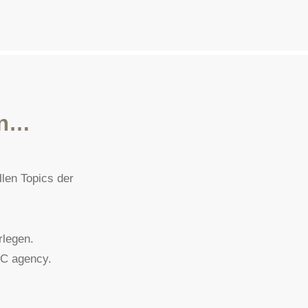
en…
len Topics der
rlegen.
&C agency.