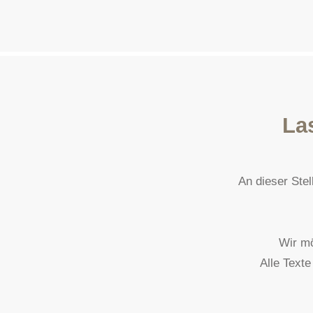
La
An dieser Ste
Wir mö
Alle Text